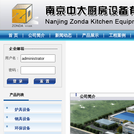
首 页
公司简介
新闻动态
产品展示
工程案例
用户名：
密码：
产品列表
公司简介
炉具设备
钢具设备
环保设备